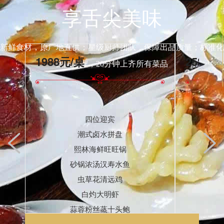
享舌尖美味
新鲜食材，原厂地直供；星级厨师团队，保障出品质量；标准化
1988元/桌
2588元
团队管理，20分钟上齐所有菜品
四位迎宾
潮式卤水拼盘
熙林海鲜旺旺锅
砂锅浓汤汉寿水鱼
虫草花清远鸡
白灼大明虾
蒜蓉粉丝蒸十头鲍
清蒸桂鱼