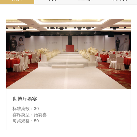
世博厅婚宴
标准桌数：30
宴席类型：婚宴喜
每桌规格：50