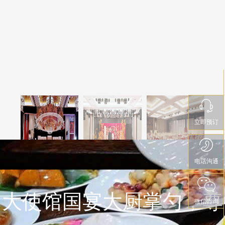
立即预订
电话沟通


大使馆国宴大厨掌勺，尊
微信咨询