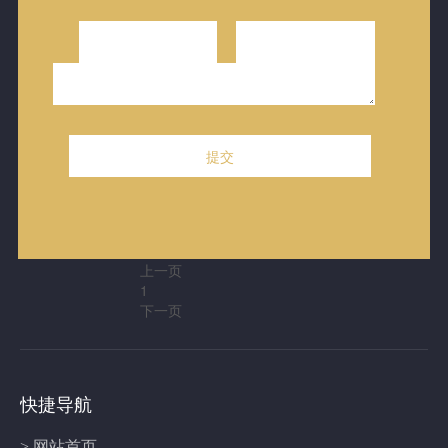
林
林
林
林
林
子
子
子
子
子
翔
翔
翔
翔
翔
天
天
天
天
天
会
会
会
会
会
展
展
展
展
展
酒
酒
酒
酒
酒
店
店
店
店
店
上一页
1
下一页
快捷导航
> 网站首页