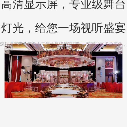
高清显示屏，专业级舞台
灯光，给您一场视听盛宴
国宾厅
深耕禧宴服务行业十二年的星级管家团队，积累2000多个案例，
您提供最优的解决方案，为您省时、省心、省钱
2
2
2
2
2
桌数：45 面积：703 m
桌数：50 面积：754 m
桌数：20 面积：336 m
桌数：16 面积：263 m
桌数：70 面积：1016 m
层高：8.5 m 柱
层高：5.1 m 柱
层高：3.7 m 柱
层高：3.7 m 柱
层高：4.25 m
子：无
子：有
子：无
子：无
柱子：有