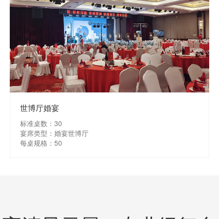
世博厅婚宴
标准桌数：30
宴席类型：婚宴世博厅
每桌规格：50