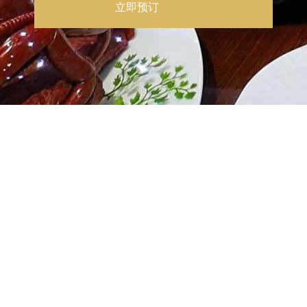
立即预订
豆辣霸王肘子
风吹牛肉
酱椒炒肚条
烟笋炒腊肉
香菇广菜心
美点双辉
精美水果拼盘