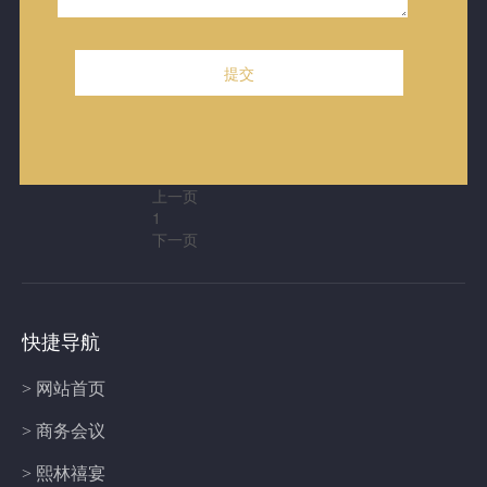
子
子
子
子
子
翔
翔
翔
翔
翔
天
天
天
天
天
会
会
会
会
会
展
展
展
展
展
酒
酒
酒
酒
酒
店
店
店
店
店
上一页
1
下一页
快捷导航
> 网站首页
> 商务会议
> 熙林禧宴